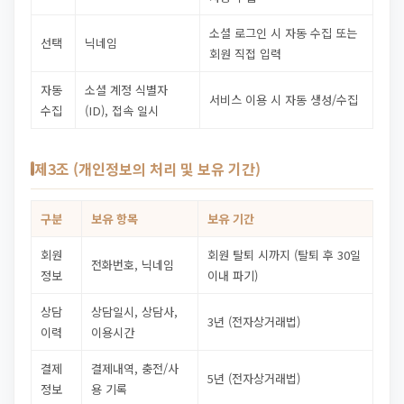
소셜 로그인 시 자동 수집 또는
선택
닉네임
회원 직접 입력
자동
소셜 계정 식별자
서비스 이용 시 자동 생성/수집
수집
(ID), 접속 일시
제3조 (개인정보의 처리 및 보유 기간)
구분
보유 항목
보유 기간
회원
회원 탈퇴 시까지 (탈퇴 후 30일
전화번호, 닉네임
정보
이내 파기)
상담
상담일시, 상담사,
3년 (전자상거래법)
이력
이용시간
결제
결제내역, 충전/사
5년 (전자상거래법)
정보
용 기록